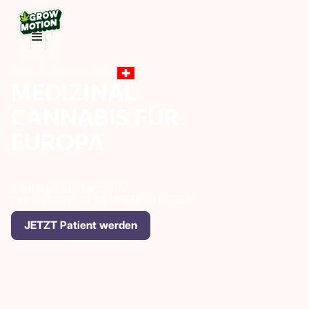
MADE IN SWITZERLAND
MEDIZINAL
CANNABIS FÜR
EUROPA
CANNABIS ALS MEDIZIN;
DEIN ZUGANG IN WENIGEN SCHRITTEN
JETZT Patient werden